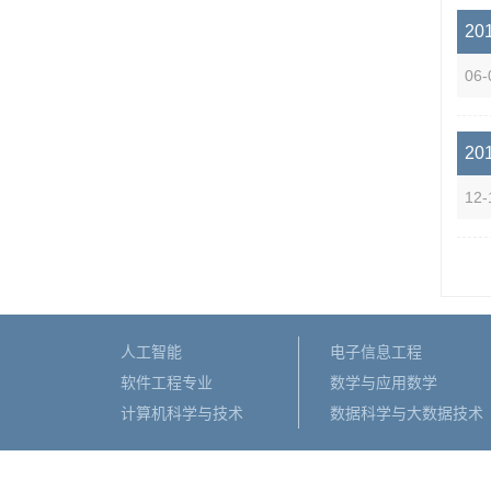
20
06-
20
12-
人工智能
电子信息工程
软件工程专业
数学与应用数学
计算机科学与技术
数据科学与大数据技术