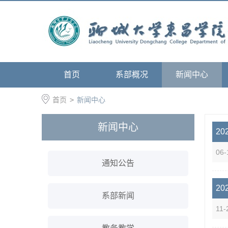
首页
系部概况
新闻中心
首页
>
新闻中心
新闻中心
20
06-
通知公告
20
系部新闻
11-