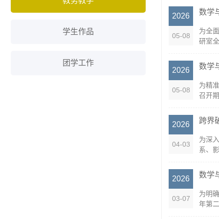
教务教学
数学
2026
为全
学生作品
05-08
研室全
团学工作
数学
2026
为精
05-08
召开期
跨界
2026
为深入
04-03
系、影
数学
2026
为明确
03-07
年第二