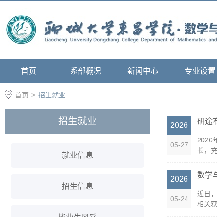
首页
系部概况
新闻中心
专业设置
首页
>
招生就业
招生就业
研途
2026
202
05-27
长，充
就业信息
数学
2026
招生信息
近日，
05-24
相关获