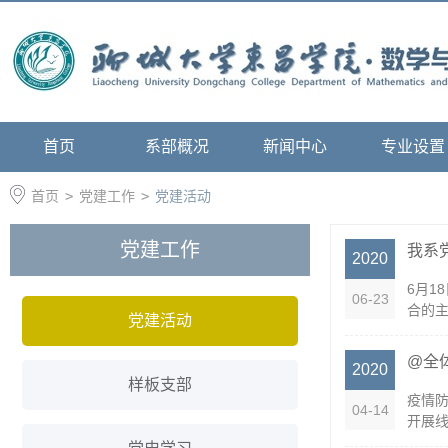
首页
系部概况
新闻中心
专业设置
首页
>
党建工作
>
党建活动
党建工作
我系
2020
6月1
06-23
合的主
党建活动
@全
2020
样板支部
疫情防
04-14
开展线