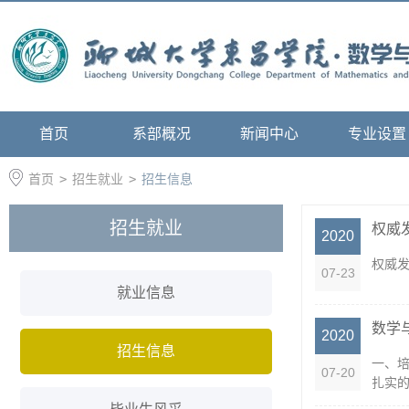
首页
系部概况
新闻中心
专业设置
首页
>
招生就业
>
招生信息
招生就业
权威
2020
权威发
07-23
就业信息
数学
2020
招生信息
一、
07-20
扎实的