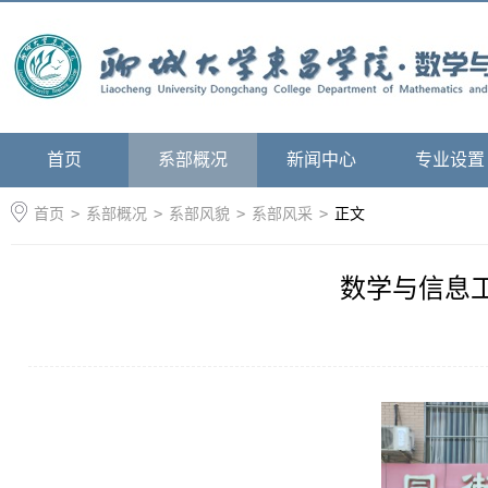
首页
系部概况
新闻中心
专业设置
首页
>
系部概况
>
系部风貌
>
系部风采
>
正文
数学与信息