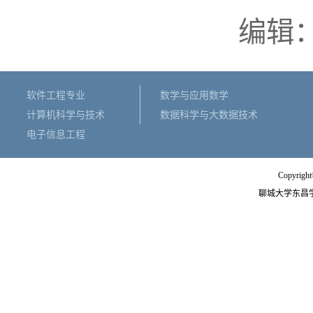
编辑
软件工程专业
数学与应用数学
计算机科学与技术
数据科学与大数据技术
电子信息工程
Copyright
聊城大学东昌