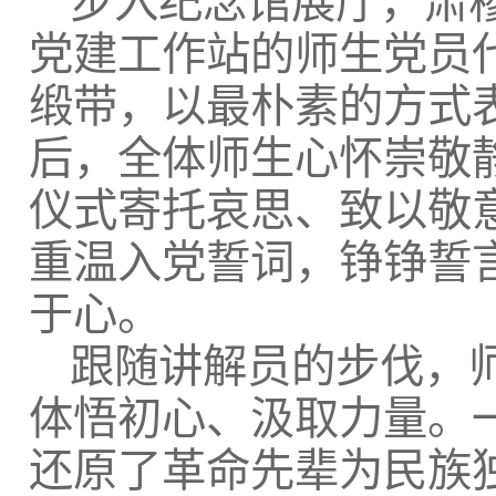
步入纪念馆展厅，肃
党建工作站的师生党员
缎带，以最朴素的方式
后，全体师生心怀崇敬
仪式寄托哀思、致以敬
重温入党誓词，铮铮誓
于心。
跟随讲解员的步伐，
体悟初心、汲取力量。
还原了革命先辈为民族