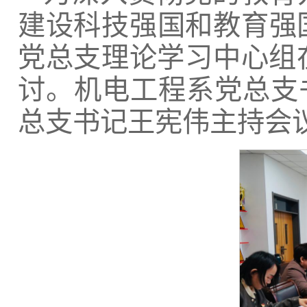
建设科技强国和教育强国
党总支理论学习中心组在
讨。机电工程系党总支
总支书记王宪伟主持会