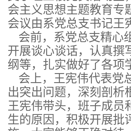
会主义思想主题教育专
会议由系党总支书记王
会前，系党总支精心
开展谈心谈话，认真撰
纲等，扎实做好了各项
会上，王宪伟代表党
出突出问题，深刻剖析
王宪伟带头，班子成员
生的原因，积极开展批